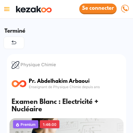
Se connecter
Terminé
Physique Chimie
Pr. Abdelhakim Arbaoui
Enseignant de Physique Chimie depuis ans
Examen Blanc : Electricité +
Nucléaire
Premium
1:46:00