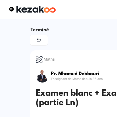
Terminé
Maths
Pr. Mhamed Debbouri
Enseignant de Maths depuis 36 ans
Examen blanc + Ex
(partie Ln)