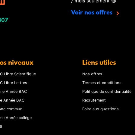
/ mois
seulement 😎
Voir nos offres
407
os niveaux
Liens utiles
C Libre Scientifique
Nos offres
C Libre Lettres
Termes et conditions
me Année BAC
Politique de confidentialité
re Année BAC
Recrutement
onc commun
Foire aux questions
me Année collège
6