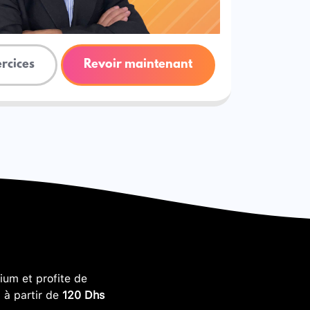
ercices
Revoir maintenant
um et profite de
, à partir de
120 Dhs