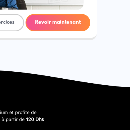
ercices
Revoir maintenant
um et profite de
, à partir de
120 Dhs