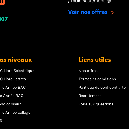
/ mois
seulement 😎
Voir nos offres
407
os niveaux
Liens utiles
C Libre Scientifique
Nos offres
C Libre Lettres
Termes et conditions
me Année BAC
Politique de confidentialité
re Année BAC
Recrutement
onc commun
Foire aux questions
me Année collège
6