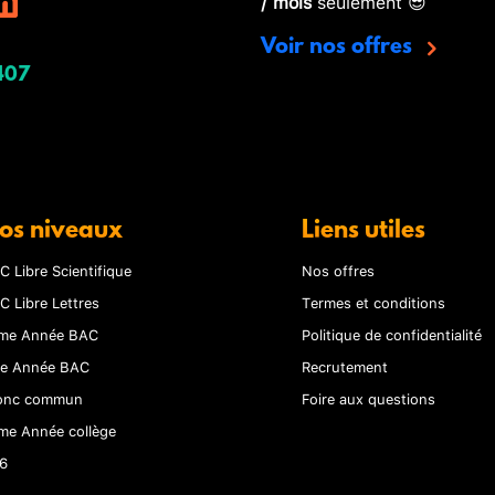
/ mois
seulement 😎
Voir nos offres
407
os niveaux
Liens utiles
C Libre Scientifique
Nos offres
C Libre Lettres
Termes et conditions
me Année BAC
Politique de confidentialité
re Année BAC
Recrutement
onc commun
Foire aux questions
me Année collège
6