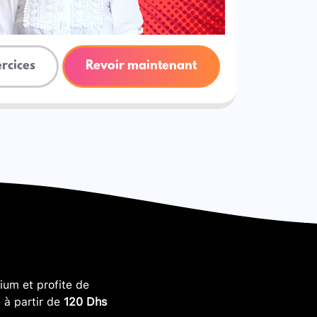
ercices
Revoir maintenant
um et profite de
, à partir de
120 Dhs