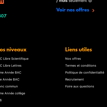
/ mois
seulement 😎
Voir nos offres
407
os niveaux
Liens utiles
C Libre Scientifique
Nos offres
C Libre Lettres
Termes et conditions
me Année BAC
Politique de confidentialité
re Année BAC
Recrutement
onc commun
Foire aux questions
me Année collège
6