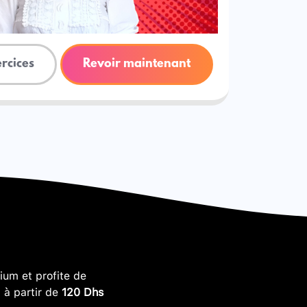
ercices
Revoir maintenant
um et profite de
, à partir de
120 Dhs