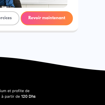
ercices
Revoir maintenant
um et profite de
, à partir de
120 Dhs