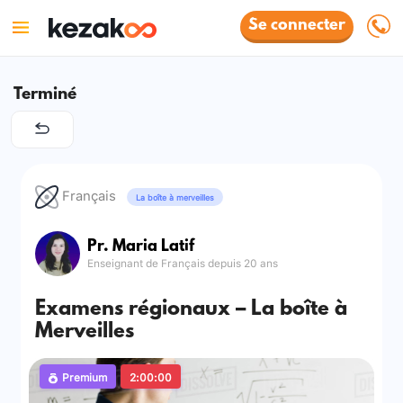
Se connecter
Terminé
Français
La boîte à merveilles
Pr. Maria Latif
Enseignant de Français depuis 20 ans
Examens régionaux – La boîte à
Merveilles
Premium
2:00:00