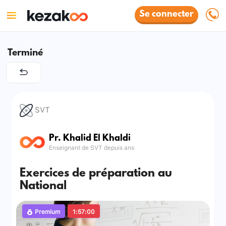
Se connecter
Terminé
SVT
Pr. Khalid El Khaldi
Enseignant de SVT depuis ans
Exercices de préparation au
National
Premium
1:57:00