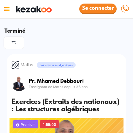
Se connecter
Terminé
Maths
Les structures algébriques
Pr. Mhamed Debbouri
Enseignant de Maths depuis 36 ans
Exercices (Extraits des nationaux)
: Les structures algébriques
Premium
1:59:00