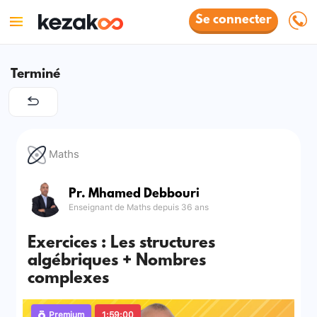
Se connecter
Terminé
Maths
Pr. Mhamed Debbouri
Enseignant de Maths depuis 36 ans
Exercices : Les structures
algébriques + Nombres
complexes
Premium
1:59:00