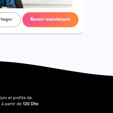
rtager
Revoir maintenant
um et profite de
, à partir de
120 Dhs