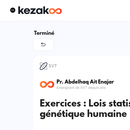
Terminé
SVT
Pr. Abdelhaq Ait Enajar
Enseignant de SVT depuis ans
Exercices : Lois stat
génétique humaine