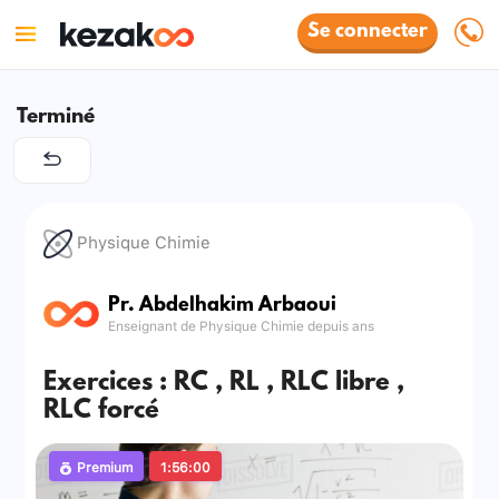
Se connecter
Terminé
Physique Chimie
Pr. Abdelhakim Arbaoui
Enseignant de Physique Chimie depuis ans
Exercices : RC , RL , RLC libre ,
RLC forcé
Premium
1:56:00