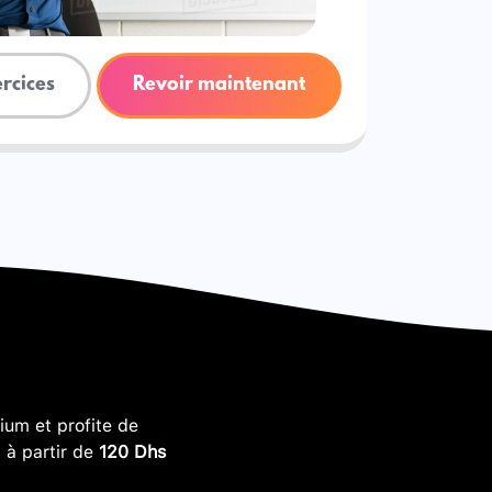
ercices
Revoir maintenant
um et profite de
, à partir de
120 Dhs