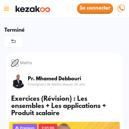
Se connecter
Terminé
Maths
Pr. Mhamed Debbouri
Enseignant de Maths depuis 36 ans
Exercices (Révision) : Les
ensembles + Les applications +
Produit scalaire
Premium
2:01:00