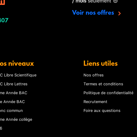
/ mois
seulement 😎
Voir nos offres
407
os niveaux
Liens utiles
C Libre Scientifique
Nos offres
C Libre Lettres
Termes et conditions
me Année BAC
Politique de confidentialité
re Année BAC
Recrutement
onc commun
Foire aux questions
me Année collège
6