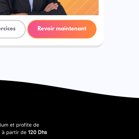
ercices
Revoir maintenant
um et profite de
, à partir de
120 Dhs