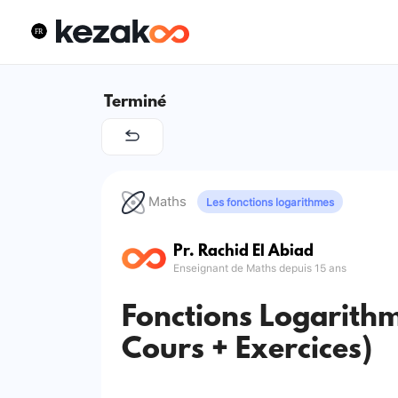
Terminé
Maths
Les fonctions logarithmes
Pr. Rachid El Abiad
Enseignant de Maths depuis 15 ans
Fonctions Logarithm
Cours + Exercices)