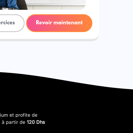
ercices
Revoir maintenant
um et profite de
, à partir de
120 Dhs