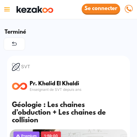
Se connecter
Terminé
SVT
Pr. Khalid El Khaldi
Enseignant de SVT depuis ans
Géologie : Les chaines
d’obduction + Les chaines de
collision
Premium
1:59:00