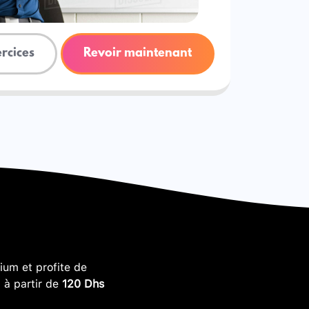
ercices
Revoir maintenant
um et profite de
, à partir de
120 Dhs