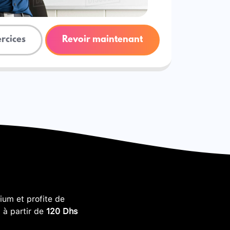
ercices
Revoir maintenant
um et profite de
, à partir de
120 Dhs