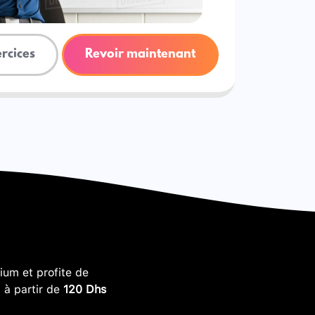
ercices
Revoir maintenant
um et profite de
, à partir de
120 Dhs