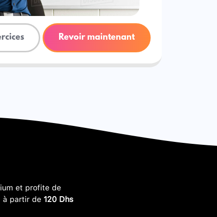
ercices
Revoir maintenant
um et profite de
, à partir de
120 Dhs