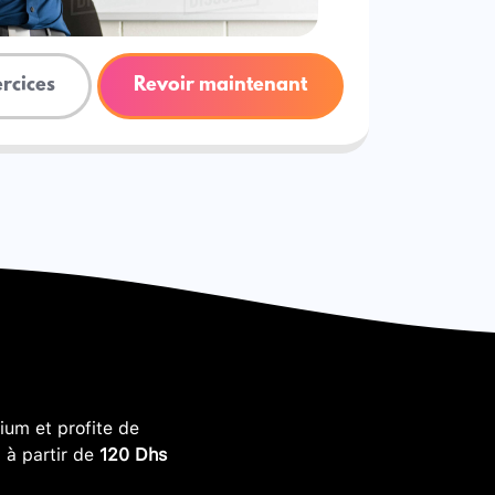
ercices
Revoir maintenant
um et profite de
, à partir de
120 Dhs