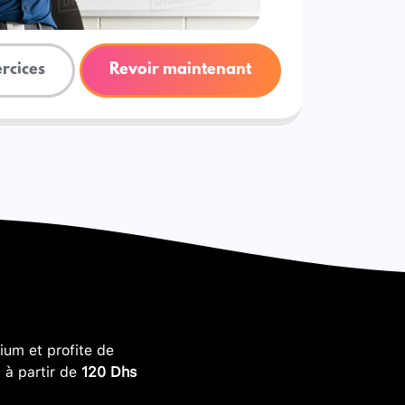
ercices
Revoir maintenant
um et profite de
, à partir de
120 Dhs