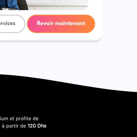
ercices
Revoir maintenant
um et profite de
, à partir de
120 Dhs