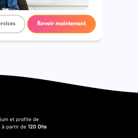
ercices
Revoir maintenant
um et profite de
, à partir de
120 Dhs