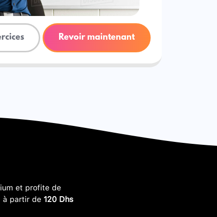
ercices
Revoir maintenant
um et profite de
, à partir de
120 Dhs