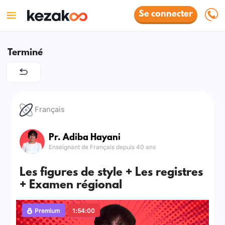
Se connecter
Terminé
Français
Pr. Adiba Hayani
Enseignant de Français depuis 40 ans
Les figures de style + Les registres
+ Examen régional
Premium
1:54:00