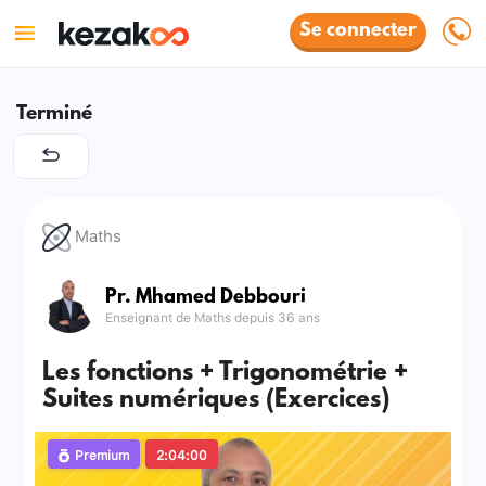
Se connecter
Terminé
Maths
Pr. Mhamed Debbouri
Enseignant de Maths depuis 36 ans
Les fonctions + Trigonométrie +
Suites numériques (Exercices)
Premium
2:04:00