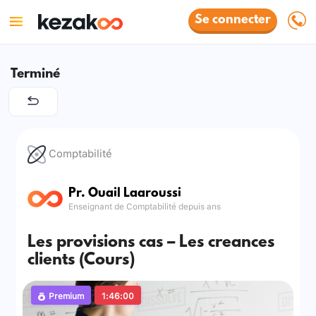
Se connecter
Terminé
Comptabilité
Pr. Ouail Laaroussi
Enseignant de Comptabilité depuis ans
Les provisions cas – Les creances
clients (Cours)
Premium
1:46:00