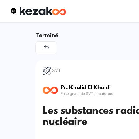
Terminé
SVT
Pr. Khalid El Khaldi
Enseignant de SVT depuis ans
Les substances radio
nucléaire