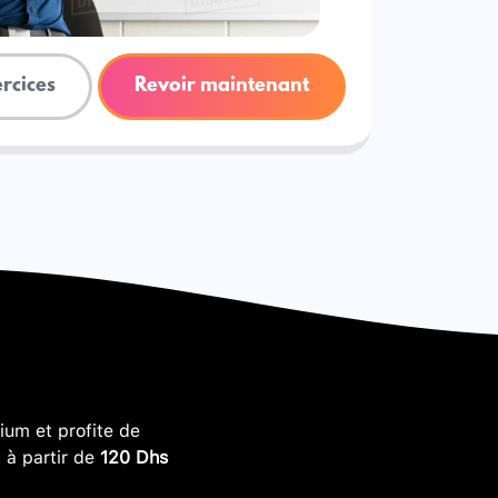
ercices
Revoir maintenant
um et profite de
, à partir de
120 Dhs