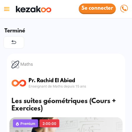
Se connecter
Terminé
Maths
Pr. Rachid El Abiad
Enseignant de Maths depuis 15 ans
Les suites géométriques (Cours +
Exercices)
Premium
2:00:00