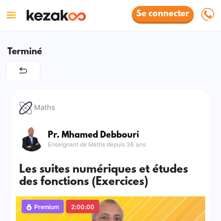
Se connecter
Terminé
Maths
Pr. Mhamed Debbouri
Enseignant de Maths depuis 36 ans
Les suites numériques et études
des fonctions (Exercices)
Premium
2:00:00