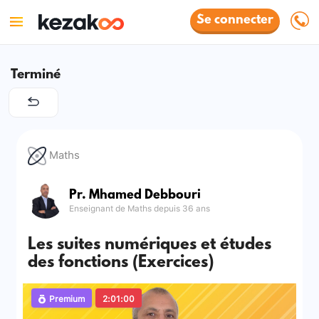
Se connecter
Terminé
Maths
Pr. Mhamed Debbouri
Enseignant de Maths depuis 36 ans
Les suites numériques et études
des fonctions (Exercices)
Premium
2:01:00