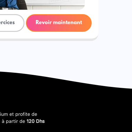
ercices
Revoir maintenant
um et profite de
, à partir de
120 Dhs