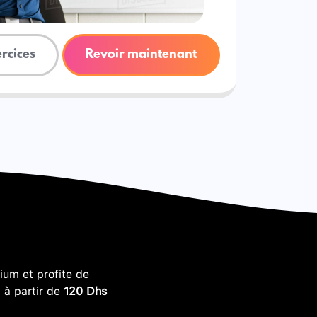
ercices
Revoir maintenant
um et profite de
, à partir de
120 Dhs