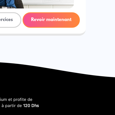
ercices
Revoir maintenant
um et profite de
, à partir de
120 Dhs