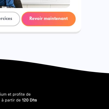
ercices
Revoir maintenant
um et profite de
, à partir de
120 Dhs