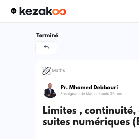
Terminé
Maths
Pr. Mhamed Debbouri
Enseignant de Maths depuis 36 ans
Limites , continuité,
suites numériques (