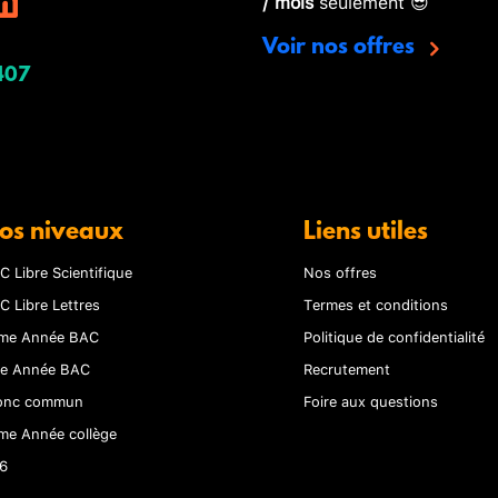
/ mois
seulement 😎
Voir nos offres
407
os niveaux
Liens utiles
C Libre Scientifique
Nos offres
C Libre Lettres
Termes et conditions
me Année BAC
Politique de confidentialité
re Année BAC
Recrutement
onc commun
Foire aux questions
me Année collège
6