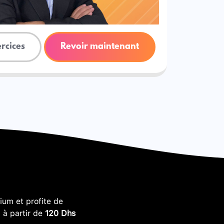
ercices
Revoir maintenant
um et profite de
, à partir de
120 Dhs