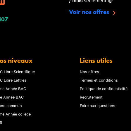
/ mois
seulement 😎
Voir nos offres
407
os niveaux
Liens utiles
C Libre Scientifique
Nos offres
C Libre Lettres
Termes et conditions
me Année BAC
Politique de confidentialité
re Année BAC
Recrutement
onc commun
Foire aux questions
me Année collège
6