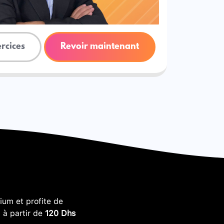
ercices
Revoir maintenant
um et profite de
, à partir de
120 Dhs