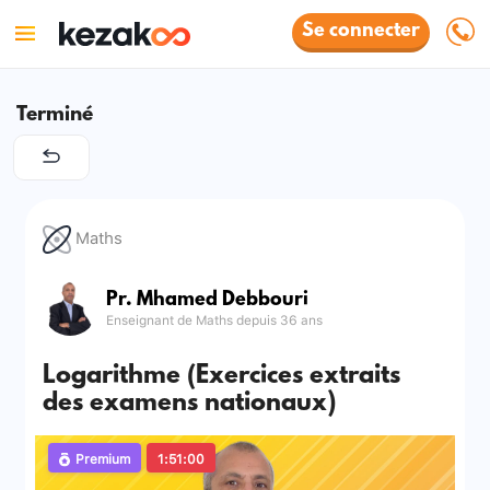
Se connecter
Terminé
Maths
Pr. Mhamed Debbouri
Enseignant de Maths depuis 36 ans
Logarithme (Exercices extraits
des examens nationaux)
Premium
1:51:00