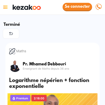
Se connecter
Terminé
Maths
Pr. Mhamed Debbouri
Enseignant de Maths depuis 36 ans
Logarithme népérien + fonction
exponentielle
Premium
2:18:00