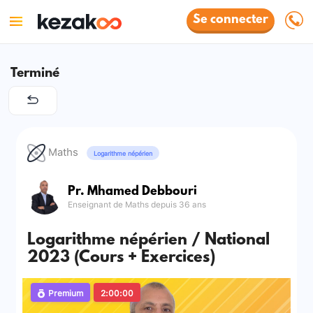
Se connecter
Terminé
Maths
Logarithme népérien
Pr. Mhamed Debbouri
Enseignant de Maths depuis 36 ans
Logarithme népérien / National
2023 (Cours + Exercices)
Premium
2:00:00