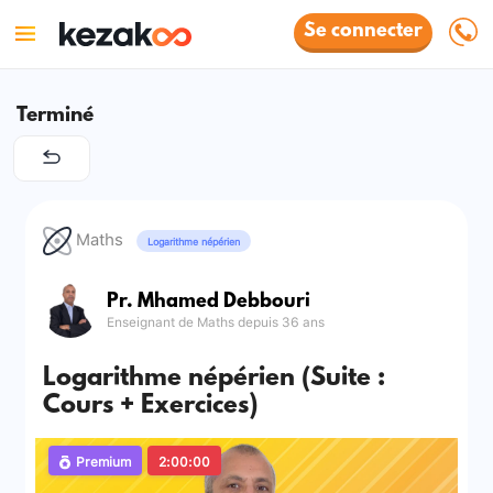
Se connecter
Terminé
Maths
Logarithme népérien
Pr. Mhamed Debbouri
Enseignant de Maths depuis 36 ans
Logarithme népérien (Suite :
Cours + Exercices)
Premium
2:00:00