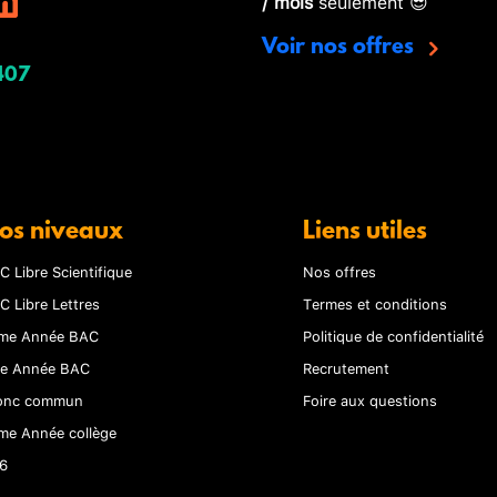
/ mois
seulement 😎
Voir nos offres
407
os niveaux
Liens utiles
C Libre Scientifique
Nos offres
C Libre Lettres
Termes et conditions
me Année BAC
Politique de confidentialité
re Année BAC
Recrutement
onc commun
Foire aux questions
me Année collège
6