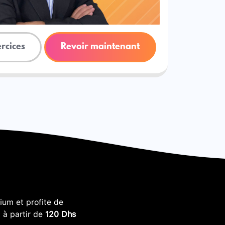
ercices
Revoir maintenant
um et profite de
, à partir de
120 Dhs