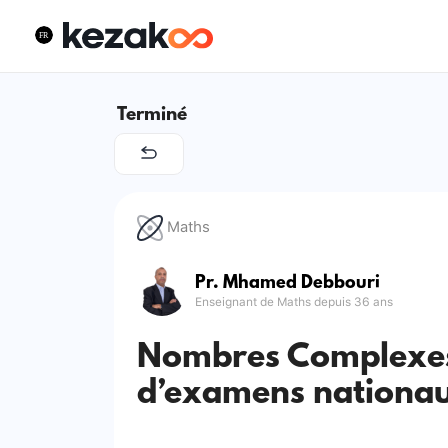
Terminé
Maths
Pr. Mhamed Debbouri
Enseignant de Maths depuis 36 ans
Nombres Complexes 
d’examens nationa