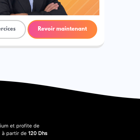
ercices
Revoir maintenant
um et profite de
, à partir de
120 Dhs