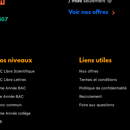
/ mois
seulement 😎
Voir nos offres
407
os niveaux
Liens utiles
C Libre Scientifique
Nos offres
C Libre Lettres
Termes et conditions
me Année BAC
Politique de confidentialité
re Année BAC
Recrutement
onc commun
Foire aux questions
me Année collège
6