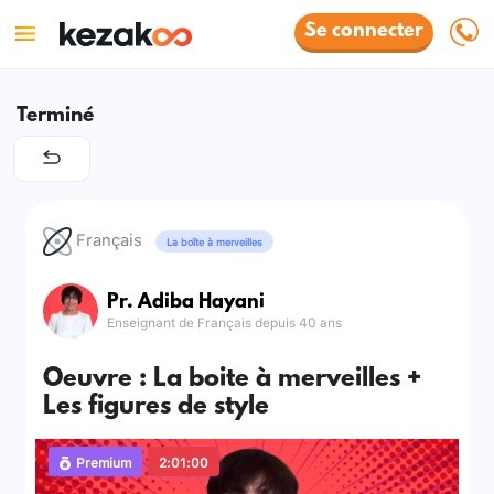
Se connecter
Terminé
Français
La boîte à merveilles
Pr. Adiba Hayani
Enseignant de Français depuis 40 ans
Oeuvre : La boite à merveilles +
Les figures de style
Premium
2:01:00