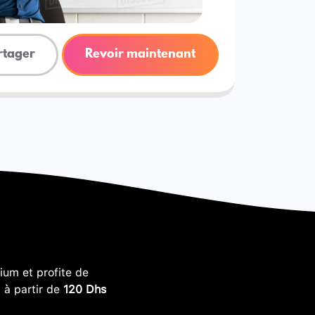
rtager
Revoir maintenant
um et profite de
, à partir de
120 Dhs