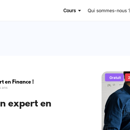
Cours
Qui sommes-nous 
Gratuit
2
rt en Finance !
s ans
un expert en