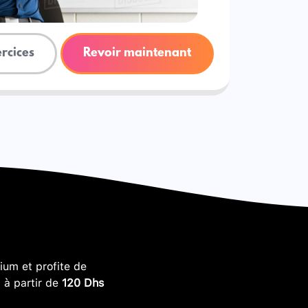
ercices
Revoir maintenant
um et profite de
, à partir de
120 Dhs