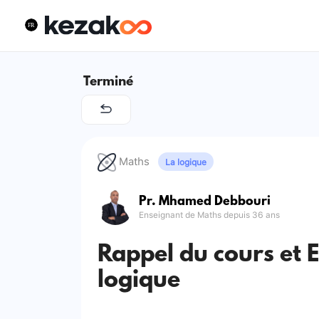
Terminé
Maths
La logique
Pr. Mhamed Debbouri
Enseignant de Maths depuis 36 ans
Rappel du cours et E
logique