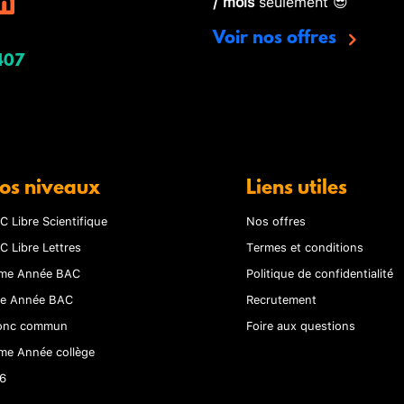
/ mois
seulement 😎
Voir nos offres
407
os niveaux
Liens utiles
C Libre Scientifique
Nos offres
C Libre Lettres
Termes et conditions
me Année BAC
Politique de confidentialité
re Année BAC
Recrutement
onc commun
Foire aux questions
me Année collège
6