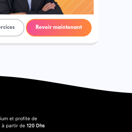
ercices
Revoir maintenant
um et profite de
, à partir de
120 Dhs